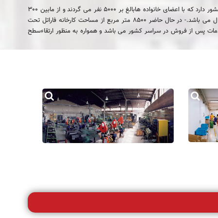
- هم اکنون شرکت فاراتل یک مجموعه 1000 نفری را شامل پرسنل خود و شبکه نمایندگی ها، فروش و خدمات پس از فروش و نیز تامین کنندگان در سراسر کشور دارد که با اعضای خانواده هابالغ بر 5000 نفر می گردند و از مابین 300
پرسنل رسمی فاراتل، بیش از 150 نفر با تحصیلات لیسانس و فوق لیسانس از فارغ التحصیلان دانشگاههای داخل بوده و متوسط سن پرسنل شرکت 35 سال می باشد.- در حال حاضر 8500 متر مربع از مساحت کارخانه فاراتل تحت
تری جهت انبار مواد و محصول قرار دارد که این فضا روز به روز در حال گسترش می باشد. شرکت فاراتل دارای بیش از 81 مرکز خدمات پس از فروش در سراسر کشور می باشد و همواره به منظور ارتقاءسطح