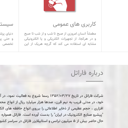
کاربری های عمومی
سیستم
کی ناچار به
مطمئناً انسان امروزی از صبح تا شب و از شب تا صبح
دنیای پزش
ورها، کلاینتها
و در هرکجا، از تجهیزات الکتریکی و یا الکترونیکی
و حتی پی
خصوص، هاب و
مشابه ای استفاده می کند که گرچه هریک از این
تخصص ها
 بانکی نظیر
محصولات می تواند در یک گروه و یا دسته خاص خود
الکترونیک 
، کیوسک های اطلاع
تعریف گردد، اما از آنجا که از یک زاویه خاص می توان
رشته های
از آنها به کاربردهای عمومی تعبیر نمود
مختلف کام
ادوات الکت
درباره فاراتل
شرکت فاراتل در تاریخ 1352/03/27 رسما 
خود، در مدتی قریب به نیم قرن، صدها هزار میلیارد ریال از انواع مح
افزاری ، حجم عظیمی از ذخایر اطلاعاتی را برروی انواع حافظه های الکت
حال حاضر بیش از 5 میلیون ترانس و استابیلایزر فاراتل در سراسر کشور نصب و مورد بهره برداری قرار گرفته و همچنین تا کنون بیش از نیم میلیون دستگاه یو پی اس فاراتل نصب و مورد بهره برداری قرار گرفته است.