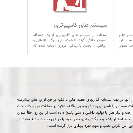
سیستم های کامپیوتری
ستم ها و
استفاده از سیستم های کامپیوتری از یک دستگاه
به منظور
کامپیوتر خانگی گرفته تا شبکه های بزرگ اطلاعاتی و
ت، تصویر
ارتباطی ، آنچنان با زندگی امروزی آمیخته شده که
و یا دیتا به کار برده میشوند. این سیستم ها عموماً از 3
تقریباً می توان گفت در صورت اختلال در عملکرد آنها
و گیرنده
، زندگی روزمره با مشکلات زیادی مواجه خواهد گردید
.
زوم حفاظت از آنها در پهنه سرمايه گذاريهاى عظيم ملى با تکیه بر فن آوری های پیشرفته
ظت نموده و با تامین برق دائم و بدون وقفه، علاوه بر حفاظت تجهیزات سخت
ه و نیاز هارا با تولید داخلی و ملی پاسخ داده است از این رو، حقاً عنوان
ا تلاش، خلاقیت و نوآوری، بر شعار همیشگی خود استوار باشد و جایگاه پیشرو بودن خود را در این صنعت حفظ نماید. در