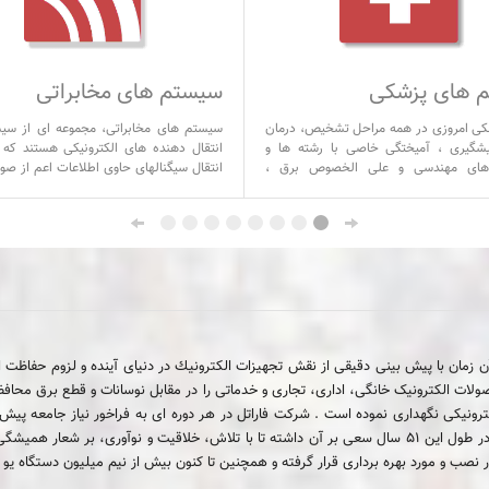
 های پزشکی
سیستم های مخابراتی
کی امروزی در همه مراحل تشخیص، درمان
سیستم های مخابراتی، مجموعه ای از سی
شگیری ، آمیختگی خاصی با رشته ها و
انتقال دهنده های الکترونیکی هستند که 
ی مهندسی و علی الخصوص برق ،
انتقال سیگنالهای حاوی اطلاعات اعم از صو
و کامپیوتر پیدا نموده است ، تا آنجایی که
 تحصیلی مهندسی پزشکی در حوزه های
جزء اصلی یعنی فرستنده، کانال مخابراتی 
لاً به استفاده از تجهیزات، دستگاهها و
تشکیل شده اند.
رونیکی، برقی و کامپیوتری وابسته هستند.
شروع به فعالیت نمود، در آن زمان با پيش بينى دقيقى از نقش تجهيزات الكترونيك در دنياى آينده و ل
صولات الکترونیک خانگی، اداری، تجاری و خدماتی را در مقابل نوسانات و قطع برق محاف
رونیکی نگهداری نموده است . شرکت فاراتل در هر دوره ای به فراخور نیاز جامعه پیش رفت
"پیشرو صنایع الکترونیک در ایران" را بدست آورده است. فاراتل همواره در طول این 51 سال سعی بر آن داشته تا ب