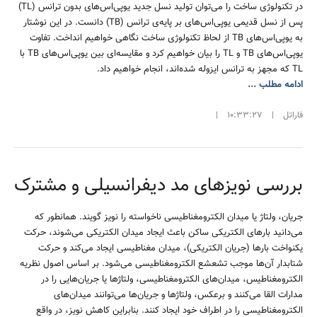
در تکنولوژی ساخت را می‌توان تولید نسل جدید یوپی‌اس‌های بدون ترانس (TL)
پس از نسل قدیمی یوپی‌اس‌های بر پایه‌ی ترانس (TB) دانست. در این نوشتار
به یوپی‌اس‌های TB از لحاظ تکنولوژی ساخت نگاهی خواهیم انداخت. تفاوت
یوپی‌اس‌های TB و TL را بیان خواهیم کرد و مقایسه‌ای بین یو‌پی‌اس‌های TB با
TL که مجهز به ترانس ایزوله شده‌اند، انجام خواهیم داد.
ادامه مطلب ...
فاراتل
|
10:33:27
|
بررسی نویزهای مد دیفرانسیلی و مشترک
جریان، ولتاژ یا میدان الکترومغناطیسی ناخواسته را نویز گویند. همانطور که
می‌دانید بارهای الکتریکی ساکن باعث ایجاد میدان الکتریکی می‌شوند، حرکت
یکنواخت بارها (جریان الکتریکی)، میدان مغناطیسی ایجاد می‌کند و حرکت
شتابدار آن‌ها موجب تشعشع الکترومغناطیسی می‌شود. بر اساس اصول نظریه
الکترومغناطیس، میدان‌های الکترومغناطیسی، ولتاژها یا جریان‌هایی را در
مدارات القا می‌کنند و برعکس، ولتاژها و جریان‌ها می‌توانند میدان‌های
الکترومغناطیسی را در اطراف خود ایجاد کنند. بنابراین کاهش نویز، در واقع