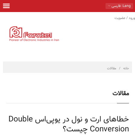
Lang
: فارسی
ورود / عضویت
خانه
محصولات
راهكارها
خدمات
خانه
/
مقالات
تماس با ما
درباره ما
مقالات
فروشگاه
خطاهای ارت و نول در یوپی‌اس Double
Conversion چیست؟