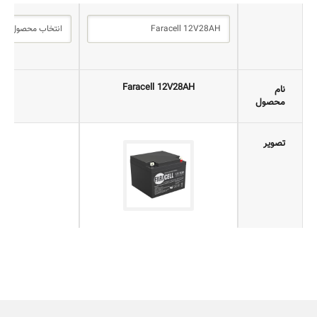
Faracell 12V28AH
نا
نام
محصول
تصویر