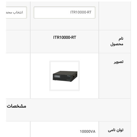
ITR10000-RT
نام
محصول
تصویر
مشخصات فنی
توان نامی
10000VA