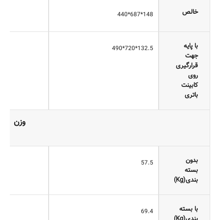
خالص
148*687*440
با پایه
132.5*720*490
جهت
قرارگیری
روی
کابینت
باتری
وزن
بدون
57.5
بسته
بندی(Kg)
با بسته
69.4
بندی(Kg)