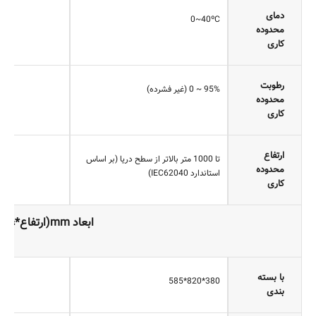
دمای
0~40ºC
محدوده
کاری
رطوبت
95% ~ 0 (غیر فشرده)
محدوده
کاری
ارتفاع
تا 1000 متر بالاتر از سطح دریا (بر اساس
محدوده
استاندارد IEC62040)
کاری
ابعاد mm(ارتفاع*عمق*عرض)
با بسته
380*820*585
بندی