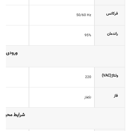
فرکانس
50/60 Hz
راندمان
95%
ورودی
ولتاژ(VAC)
220
فاز
تکفاز
شرایط محیطی