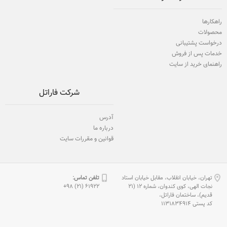
راهکارها
محصولات
درخواست پشتیبانی
خدمات پس از فروش
راهنمای خرید از سایت
شرکت فاراتل
آدرس
درباره ما
قوانین و مقررات سایت
تهران، خیابان انقلاب، مقابل خیابان استاد
تلفن تماس:
نجات الهی، كوی كندوان، شماره 12 (21
61922 (21) 98+
قدیم)، ساختمان فاراتل،
كد پستی 1131834914