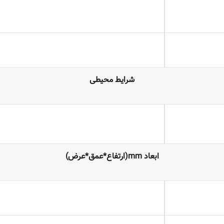
شرایط محیطی
ابعاد mm(ارتفاع*عمق*عرض)