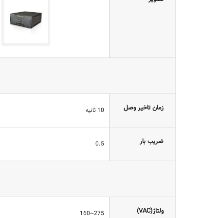
زمان تاخیر وصل
10 ثانیه
ضریب بار
0.5
ولتاژ(VAC)
275~160