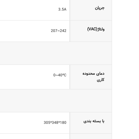
جریان
3.5A
ولتاژ(VAC)
242~207
دمای محدوده
0~40ºC
کاری
با بسته بندی
180*348*305