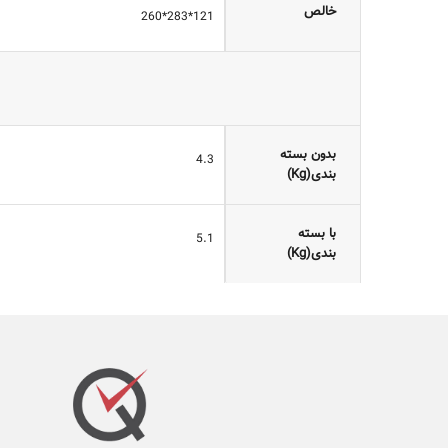
خالص
121*283*260
بدون بسته
4.3
بندی(Kg)
با بسته
5.1
بندی(Kg)