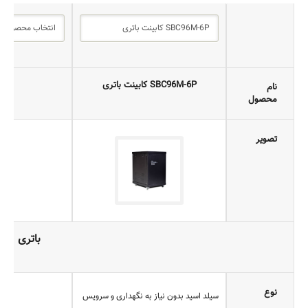
SBC96M-6P کابینت باتری
ن
نام
محصول
تصویر
باتری
نوع
سیلد اسید بدون نیاز به نگهداری و سرویس