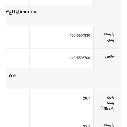
ابعاد mm(ارتفاع*عمق*عرض)
با بسته
830*660*460
بندی
خالص
700*550*440
وزن
بدون
28.7
بسته
بندی(Kg)
با بسته
35.7