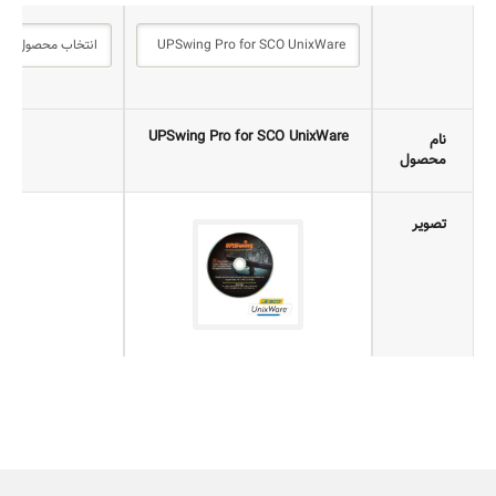
UPSwing Pro for SCO UnixWare
نا
نام
محصول
تصویر