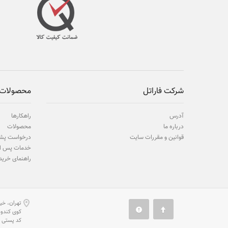
شرکت فاراتل
محصولات 
آدرس
راهکارها
درباره ما
محصولات
قوانین و مقررات سایت
درخواست پشت
خدمات پس ا
راهنمای خرید
تهران، خیا
كوی كندوان، شماره 12 (1
كد پستی 1131834914