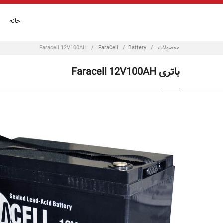
خانه
محصولات
/
Battery
/
FaraCell
/
Faracell 12V100AH
باتری Faracell 12V100AH