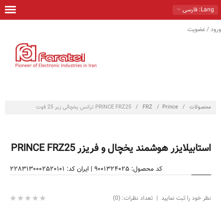
Lang
: فارسی
ورود / عضویت
خانه
محصولات
راهكارها
خدمات
محصولات
/
Prince
/
FRZ
/
PRINCE FRZ25 ترانس یخچالی زیر 25 فوت
تماس با ما
درباره ما
استابیلایزر هوشمند یخچال و فریزر PRINCE FRZ25
فروشگاه
کد محصول: 9001324025
|
ایران کد: 2283130002520101
نظر خود را ثبت نمایید
|
تعداد نظرات: (0)