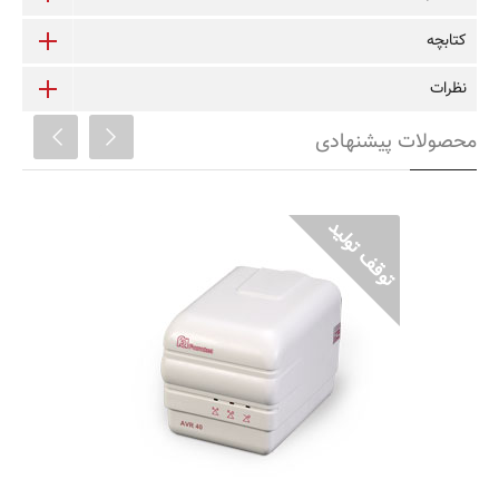
کتابچه
نظرات
محصولات پیشنهادی
AVR40 مخصوص یخچال فریزر
ترانس و محافظ یخچال فریزرهای تا 40 فوت
طراحی شده برای استفاده رومیزی
تقویت و تثبیت ولتاژبرق شهر(اتو ترانس)
مجهز به مدار تاخیر جهت حفاظت دستگاه‌ها
محافظ مصرف کننده دربرابر رعد و برق
حفاظت در مقابل افزایش دمای داخلی
یکسال گارانتی و 5 سال تامین قطعات