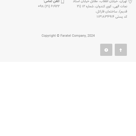
تهران، خیابان انقلاب، مقابل خیابان استاد
تلفن تماس:
نجات الهی، كوی كندوان، شماره 12 (21
61922 (21) 98+
قدیم)، ساختمان فاراتل،
كد پستی 1131834914
Copyright © Faratel Company, 2024