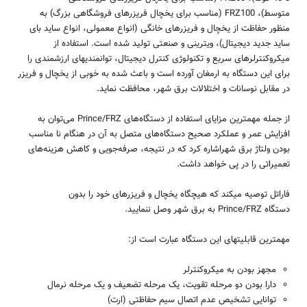
متوسط)،
FRZ100
(مناسب برای یخچال فریزرهای فروشگاهی بزرگ) به
منظور حفاظت از یخچال و فریزرهای خانگی (انواع معمولی، انواع ساید بای
ساید جدید دیجیتال)، ویترینی و صنعتی تولید شده است. استفاده از
میکروکنترلرهای سریع و تکنولوژی کنترل دیجیتال، توانمندی­های ارزشمندی را
برای این دستگاه به ارمغان آورده است و باعث شده به خوبی از یخچال و فریزر
در مقابل نوسانات و اختلالات برق شهر، محافظت نماید.
از جمله مهمترین مزایای استفاده از دستگاه
های
Prince/FRZ
می
توان به
افزایش عمر و عملکرد صحیح دستگاه‌های متصل به آن در هنگام نا مناسب
بودن ولتاژ برق شهراشاره کرد که در نتیجه، صرفه‌جویی و کاهش هزینه‌های
تعمیراتی را در پی خواهد داشت.
فاراتل توصیه می­کند که هیچ­گاه یخچال و فریزرهای خود را بدون
دستگاه
Prince/FRZ
به برق شهر وصل ننمایید.
مهمترین قابلیت­های این دستگاه عبارت است از:
مجهز بودن به میکروکنترلر
دارا بودن دو مرحله تقویت، یک مرحله تضعیف و یک مرحله نرمال
توانایی تشخیص عدم اتصال سیم حفاظتی (ارت)