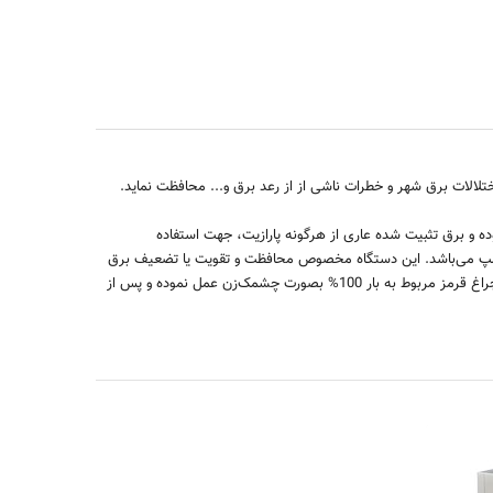
ه و برق تثبیت شده عاری از هرگونه پارازیت، جهت استفاده
 لامپ می‌باشد. این دستگاه مخصوص محافظت و تقویت یا تضعیف برق
تک فاز ساختمان‌ها حداکثر تا 38 آمپر می‌باشد. هرگاه بار مصرفی دستگاه بیش از 38 آمپر شود هشداردهنده صوتی دستگاه بصورت منقطع به صدا در می‌آید و چراغ قرمز مربوط به بار 100% بصورت چشمک‌زن عمل نموده و پس از
AVR3 ترانس 8
3 آمپر