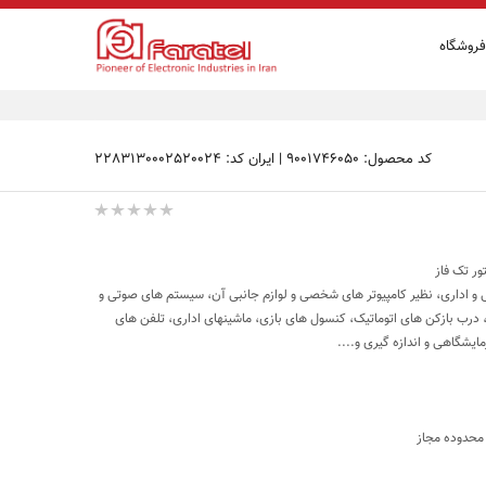
فروشگاه
کد محصول: 9001746050
|
ایران کد: 2283130002520024
ور تک فاز
 و اداری، نظیر کامپیوتر های شخصی و لوازم جانبی آن، سیستم های صوتی و
رب بازکن های اتوماتیک، کنسول های بازی، ماشینهای اداری، تلفن های
ایشگاهی و اندازه گیری و....
محدوده مجاز