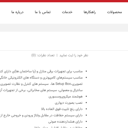
محصولات
راهكارها
خدمات
تماس با ما
درباره ما
نظر خود را ثبت نمایید
|
تعداد نظرات: (0)
مناسب برای تجهیزات برقی منازل و (یا ساختمان ها)ی دارای کنت
مناسب سیستم‌های کامپیوتری و دستگاه های الکترونیکی خانگی
تصویری،
Setup Box
ها، سیستم های کنترل و نظارت تصویری، د
سانترال و معمولی، سیستم های مخابراتی، برخی از تجهیزات آزم
هوشمند میکروپروسسوری
نصب بصورت دیواری
دارای رنج تثبیت فوق العاده بالا
دارای سیستم حفاظت در مقابل ولتاژ ورودی و خروجی خارج از 
دارای هشداردهنده صوتی