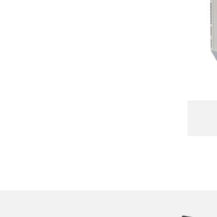
 گازی
ه‌ها
ت برق
ولتاژ
AVR32F مجهزبه هشداردهنده صوتی
تامین قطعات