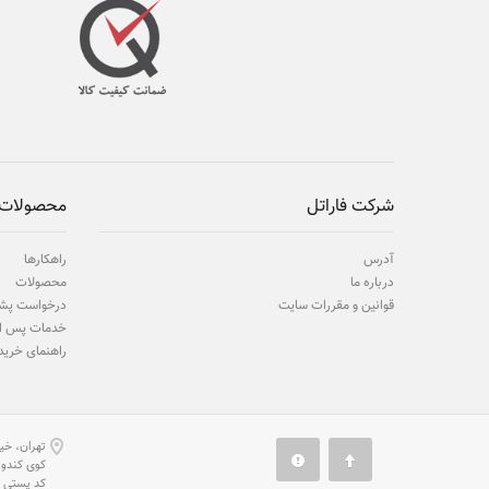
شرکت فاراتل
محصولات 
آدرس
راهکارها
درباره ما
محصولات
قوانین و مقررات سایت
درخواست پشت
خدمات پس ا
راهنمای خرید
تهران، خیا
كوی كندوان، شماره 12 (1
كد پستی 1131834914