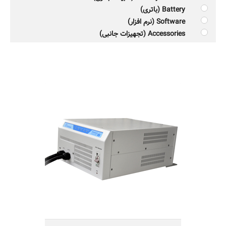
Battery (باتری)
Software (نرم افزار)
Accessories (تجهیزات جانبی)
استابلایزر هوشمند PRINCE AC50
56,100,000 تومان
مناسب کلیه تجهیزات برقی منازل و کولرهای
گازی تا 50000BTU
مجهز به میکروکنترلر
مجهز به فیلتر برای کاهش نویز و اسپایک برق
قابلیت تقویت و تثبیت ولتاژ برق شهر
توانایی تشخیص عدم اتصال سیم ارت
حفاظت در برابر نوسان شدید برق و صاعقه