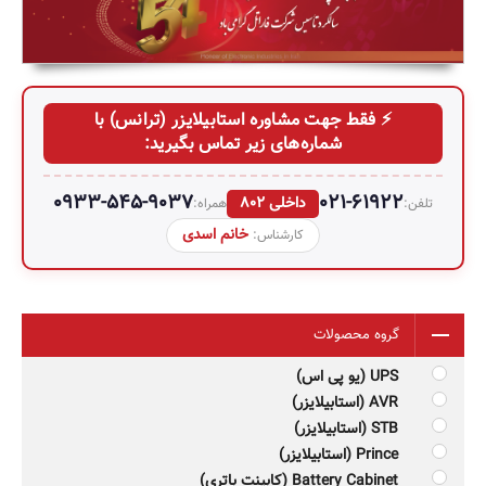
⚡ فقط جهت مشاوره استابیلایزر (ترانس) با
شماره‌های زیر تماس بگیرید:
0933-545-9037
021-61922
داخلی 802
تلفن:
همراه:
خانم اسدی
کارشناس:
گروه محصولات
UPS (یو پی اس)
AVR (استابیلایزر)
STB (استابیلایزر)
Prince (استابیلایزر)
Battery Cabinet (کابینت باتری)