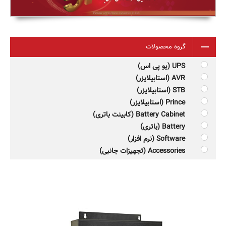
گروه محصولات
UPS (یو پی اس)
AVR (استابیلایزر)
STB (استابیلایزر)
Prince (استابیلایزر)
Battery Cabinet (کابینت باتری)
Battery (باتری)
Software (نرم افزار)
Accessories (تجهیزات جانبی)
LIFT80 یو پی اس
39,050,000 تومان