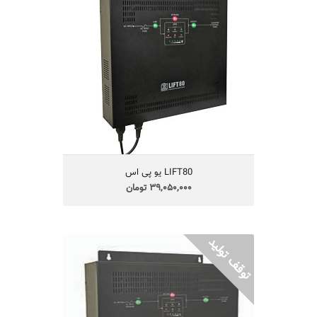
یو پی اس مدل LIFT80
مجهز به کنترل هوشمند میکروپروسسوری
تکنولوژی Digital line-Interactive
قابلیت نصب بصورت دیواری
دارای 2 عدد باتری 12 ولت 9 آمپر
مجهز به سیستم مدیریت باتری
مجهز به مدار BYPASS اتوماتیک
یکسال گارانتی و 5 سال تامین قطعات
LIFT80 یو پی اس
39,050,000 تومان
LIFT200 درب های کرکره‌ای و سیستم‌های
حفاظتی
یو پی اس مدل LIFT200 مخصوص تابلو
فرمان آسانسور،بالابرها،باز و بسته کردن
دربهای اتوماتیک و کرکره های برقی پارکینگ و