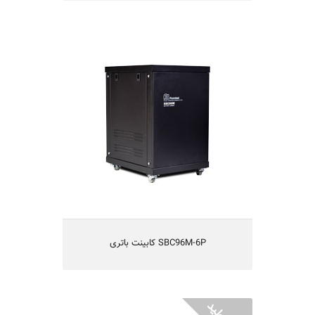
SBC96M-6P کابینت باتری
کابینت باتری 96 ولت
طراحی شده بصورت Small Footprint
دارای حفاظتهای کامل الکتریکی
دارای استحکام مناسب مکانیکی
دارای تهویه مناسب
یکسال گارانتی و 5 سال تامین قطعات
SBC96M-6P کابینت باتری