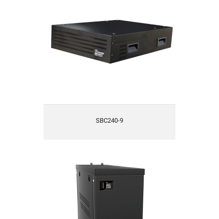
دارای 20 عدد باتری 12 ولت 9 آمپرساعت
طراحی شده برای یوپی اس های 240 ولتی
دارای حفاظتهای کامل الکتریکی
دارای استحکام مناسب مکانیکی
دارای تهویه مناسب
SBC240-9
SBC240MM کابینت باتری
کابینت باتری 240 ولت
طراحی شده بصورت Small Footprint
دارای شارژر داخلی سازگار یو پی اس
دارای حفاظتهای کامل الکتریکی