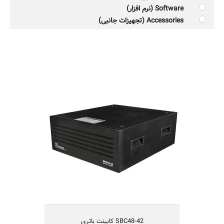
Software (نرم افزار)
Accessories (تجهیزات جانبی)
SBC48-42 کابینت باتری
کابینت باتری 48 ولت 42 آمپر ساعت
دارای 4 عدد باتری 12 ولت 42 آمپرساعت
قابل نصب در رک
دارای حفاظتهای کامل الکتریکی
دارای استحکام مناسب مکانیکی
دارای تهویه مناسب
یکسال گارانتی و 5 سال تامین قطعات
SBC48-42 کابینت باتری