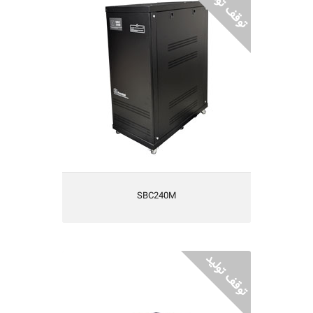
SBC240M
کابینت باتری 240 ولت
طراحی شده بصورت Small Footprint
دارای شارژر داخلی سازگار یو پی اس
دارای حفاظتهای کامل الکتریکی
دارای استحکام مناسب مکانیکی
دارای تهویه مناسب
SBC240M
SBC96-18
کابینت باتری 96 ولت 18 آمپر ساعت
دارای 16 عدد باتری 12 ولت 9 آمپرساعت