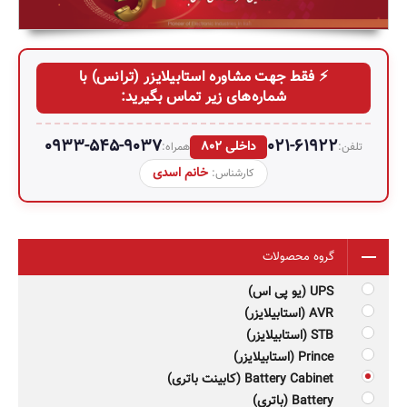
⚡ فقط جهت مشاوره استابیلایزر (ترانس) با
شماره‌های زیر تماس بگیرید:
0933-545-9037
021-61922
داخلی 802
تلفن:
همراه:
خانم اسدی
کارشناس:
گروه محصولات
UPS (یو پی اس)
AVR (استابیلایزر)
STB (استابیلایزر)
Prince (استابیلایزر)
Battery Cabinet (کابینت باتری)
Battery (باتری)