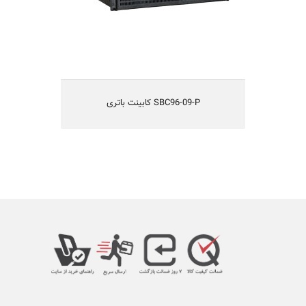
یکسال گارانتی و 5 سال تامین قطعات
SBC96-09-P کابینت باتری