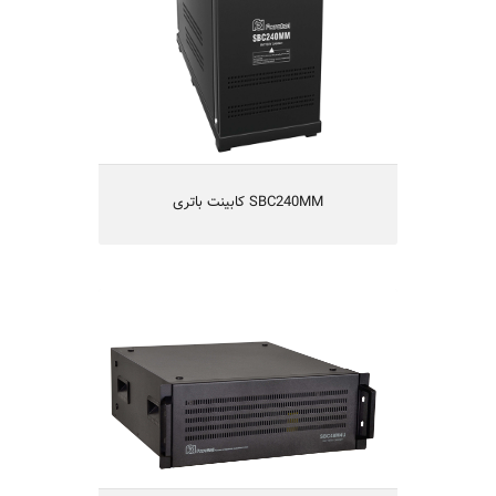
دارای استحکام مناسب مکانیکی
دارای تهویه مناسب
SBC240MM کابینت باتری
SBC48m4u کابینت باتری
کابینت باتری 48 ولت 28 و 42 آمپر ساعت
امکان نصب 4 عدد باتری 12 ولت 28 یا 42
آمپرساعت
قابل نصب در رک
طراحی شده برای یوپی اس های 48 ولتی
فاراتل
دارای حفاظتهای کامل الکتریکی