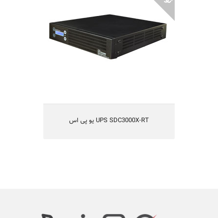
Smart On-Line Double Conversion
تکنولوژی IGBT و یا طراحی بدون ترانس
قابلیت کارکردن با ژنراتور
راندمان بالا
یکسال گارانتی و 5 سال تامین قطعات
مناسب شبکه های کامپیوتری متوسط و بزرگ،
سیستم های حساس مخابراتی و آزمایشگاهی
UPS SDC3000X-RT یو پی اس