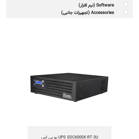
Software (نرم افزار)
Accessories (تجهیزات جانبی)
UPS SDC6000X-RT-3U یو پی اس
یو پی اس مدل SDC6000X-RT-3U
Smart On-Line Double Conversion
تکنولوژی IGBT و یا طراحی بدون ترانس
قابلیت کارکردن با ژنراتور
راندمان بالا
یکسال گارانتی و 10 سال تعهد تامین قطعات
مناسب شبکه های کامپیوتری متوسط و بزرگ،
سیستم های حساس مخابراتی و آزمایشگاهی
UPS SDC6000X-RT-3U یو پی اس