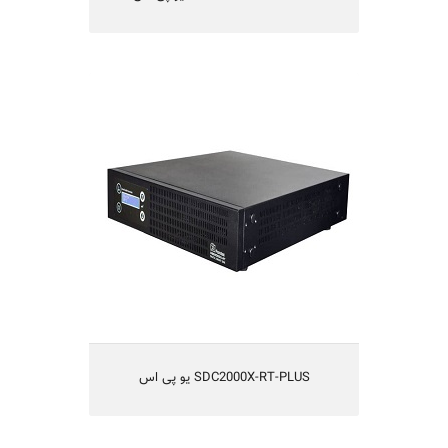
SDC2000X-RT-PLUS یو پی اس
SDC2000X-RT-PLUS
یو پی اس مدل
Smart On-Line Double Conversion
و یا طراحی بدون ترانس
IGBT
تکنولوژی
قابلیت کارکردن با ژنراتور
راندمان بالا
یکسال گارانتی و 10 سال تامین قطعات
مناسب شبکه های کامپیوتری کوچک ومتوسط،
سیستم های حساس مخابراتی و آزمایشگاهی
SDC2000X-RT-PLUS یو پی اس