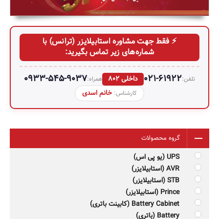
⚡ فقط جهت مشاوره استابیلایزر (ترانس) با
شماره‌های زیر تماس بگیرید:
0933-545-9037
021-61922
داخلی 802
تلفن:
همراه:
خانم اسدی
کارشناس:
گروه محصولات
UPS (یو پی اس)
AVR (استابیلایزر)
STB (استابیلایزر)
Prince (استابیلایزر)
Battery Cabinet (کابینت باتری)
Battery (باتری)