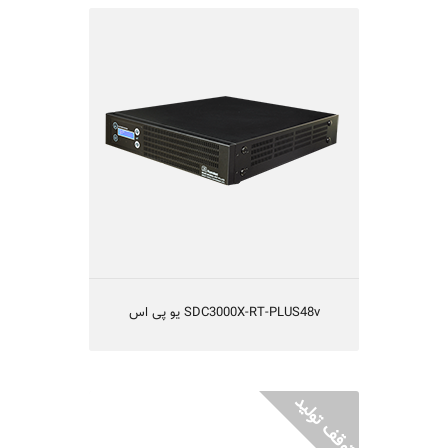
SDC3000X-RT-PLUS48v یو پی اس
یو پی اس مدل SDC3000X-RT-PLUS48v
Smart On-Line Double Conversion
تکنولوژی IGBT و یا طراحی بدون ترانس
قابلیت کارکردن با ژنراتور
راندمان بالا
یکسال گارانتی و 10 سال تامین قطعات
مناسب شبکه های کامپیوتری متوسط و بزرگ،
سیستم های حساس مخابراتی و آزمایشگاهی
SDC3000X-RT-PLUS48v یو پی اس
UPS SDC3000X-RT یو پی اس
یو پی اس مدل SDC3000X-RT-