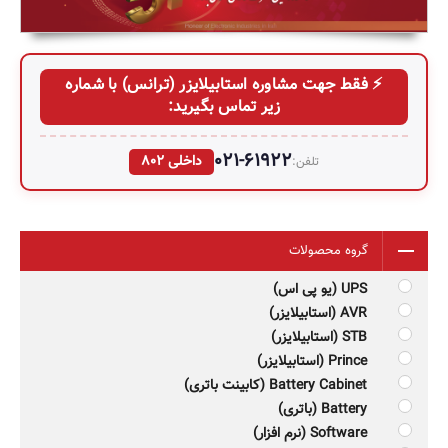
⚡ فقط جهت مشاوره استابیلایزر (ترانس) با شماره‌
زیر تماس بگیرید:
021-61922
داخلی 802
تلفن:
گروه محصولات
UPS (یو پی اس)
AVR (استابیلایزر)
STB (استابیلایزر)
Prince (استابیلایزر)
Battery Cabinet (کابینت باتری)
Battery (باتری)
Software (نرم افزار)