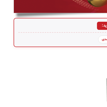
ید:
سدی
 یو پی اس
VENUS130
line-Intera هوشمند
انبی
شبکه
یلد داخلی
تامین قطعات
ازل،
ک و....