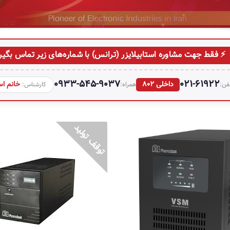
⚡ فقط جهت مشاوره استابیلایزر (ترانس) با شماره‌های زیر تماس بگیر
0933-545-9037
021-61922
داخلی 802
خانم ا
فن:
همراه:
کارشناس:
VSM 1300 یو پی اس
UPS VENUS1300
39,600,000 تومان
یو پی اس مدل 0
تکنولوژی ctive
مناسب کامپیوترهای شخصی و تجهیزات ج
یو پی اس مدل VSM1300
مناسب تجهیزات کوچک اکتیو 
تکنولوژی line-Interactive هوشمند
حجم و وزن پایین بهمراه 2 باتری‌ س
امپیوترهای شخصی و تجهیزات جانبی
یکسال گارانتی و 5 سال 
مناسب تجهیزات کوچک اکتیو شبکه
مناسب سیستم های صوتی و تصویری من
حجم و وزن پایین بهمراه 2 باتری‌ سیلد داخلی
سیستم اطفاء حریق، نظارت تصویری کوچ
یکسال گارانتی و 10 سال تامین قطعات