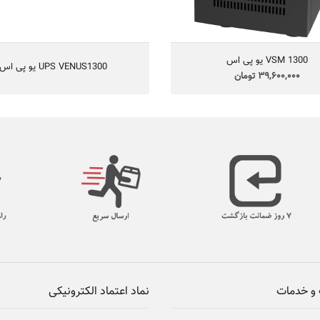
سیستم های صوتی و تصویری منازل،
طفاء حریق، نظارت تصویری کوچک و....
VSM 1300 یو پی اس
UPS VENUS1300 یو پی اس
39,600,000 تومان
و خدمات
نماد اعتماد الکترونیکی