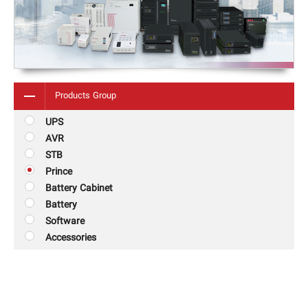
Products Group
UPS
AVR
STB
Prince
Battery Cabinet
Battery
Software
Accessories