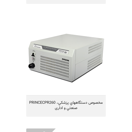
PRINCECPR260 مخصوص دستگاههاي
پزشكي، صنعتي و اداری
PRINCECPR260 مخصوص دستگاههاي پزشكي،
صنعتي و اداری