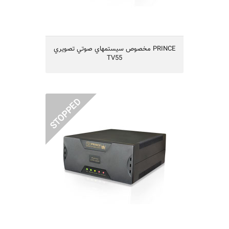
مخصوص سيستمهاي صوتي تصويري PRINCE
TV55
PRINCE WASH 10Kمخصوص ماشین
لباسشویی و ظرفشویی