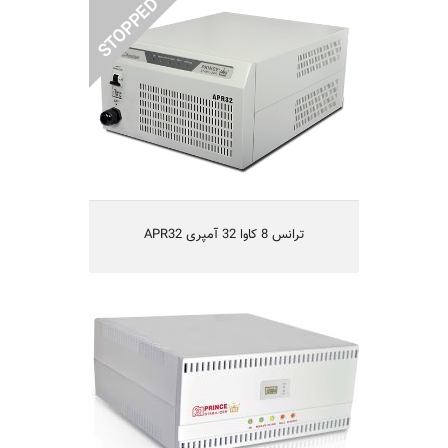
APR32 ترانس 8 کاوا 32 آمپری
Regulation and stabilization of power
line voltage
Protection of electrical devices against
out of range input voltage
Equipped with a special filter to protect
devices against power fluctuations and
noises
Audible alarm in overload condition
Equipped with a special key to use
lighting in the event of low line voltage
APR32 ترانس 8 کاوا 32 آمپری
Lightning, spike and surge protection
PRINCEFRZ25 clk ترانس یخچالی زیر 25
فوت