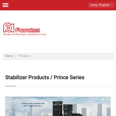
Lang
: English
Home
Products
Download
Contact Us
Home
/
Products
About Us
Stabilizer Products / Prince Series