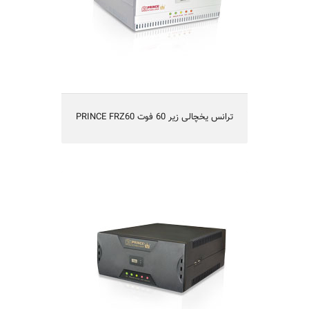
PRINCE FRZ60 ترانس یخچالی زیر 60 فوت
مخصوص سيستمهاي صوتي تصويري
PRINCE TV55