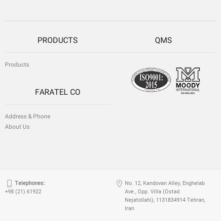
PRODUCTS
QMS
Products
FARATEL CO
Address & Phone
About Us
Telephones:
No. 12, Kandovan Alley, Enghelab
+98 (21) 61922
Ave., Opp. Villa (Ostad
Nejatollahi), 1131834914 Tehran,
Iran