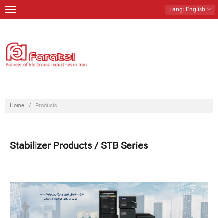
Lang
: English
Home
Products
Download
Contact Us
Home
/
Products
About Us
Stabilizer Products / STB Series