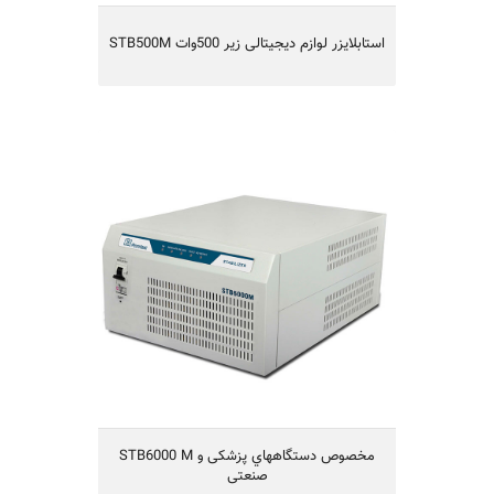
STB500M استابلایزر لوازم دیجیتالی زیر 500وات
STB6000 M مخصوص دستگاههاي پزشكی
و صنعتی
STB6000 M مخصوص دستگاههاي پزشكی و
صنعتی