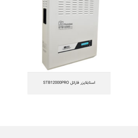
• Protection of electrical devices against
out of range input voltages
• Audible alarm in overload condition
• Overheat protection
• Equipped with microprocessor
technology
• Equipped with load indicator
• Equipped with special connectors for
easy installation
STB12000PRO استابلایزر فاراتل