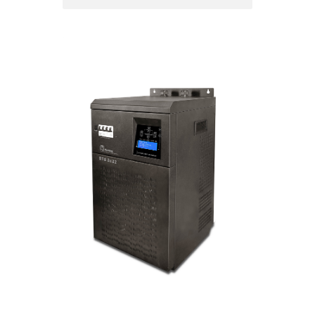
STB 3X 32 سه فاز 32 آمپری
• Regulation and stabilization of power
line voltage
• Equipped with a special filter to protect
devices against power fluctuations and
noises
• Audible alarm in overload condition
• Protection against out of range voltage
on each phase
• Equipped with stabilization delay circuit
in order to protect electrical devices in
power failures