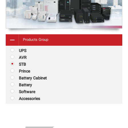
Products Group
UPS
AVR
STB
Prince
Battery Cabinet
Battery
Software
Accessories