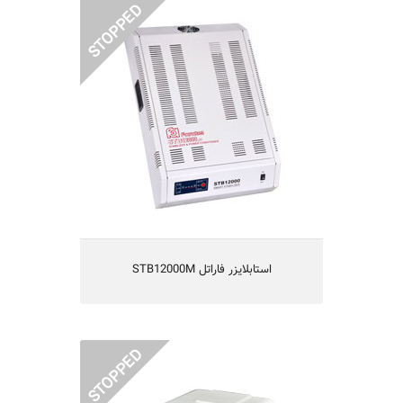
STB12000M استابلایزر فاراتل
• Regulation and stabilization of power
line voltage
• Protection of electrical devices against
out of range input voltages
• Audible alarm in overload condition
• Overheat protection
• Equipped with microprocessor
technology
• Equipped with load indicator
• Equipped with special connectors for
easy installation
STB12000M استابلایزر فاراتل
STB2000 مخصوص دستگاههای دیجیتالی
• Regulation and stabilization of power