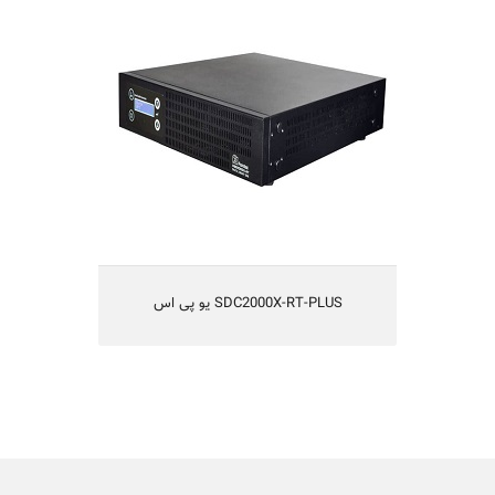
SDC2000X-RT-PLUS
یو پی اس مدل
Smart On-Line Double Conversion
و یا طراحی بدون ترانس
IGBT
تکنولوژی
قابلیت کارکردن با ژنراتور
راندمان بالا
یکسال گارانتی و 10 سال تامین قطعات
مناسب شبکه های کامپیوتری کوچک ومتوسط،
سیستم های حساس مخابراتی و آزمایشگاهی
SDC2000X-RT-PLUS یو پی اس