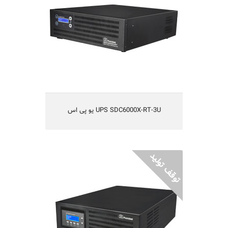
تکنولوژی IGBT و یا طراحی بدون ترانس
قابلیت کارکردن با ژنراتور
راندمان بالا
یکسال گارانتی و 10 سال تعهد تامین قطعات
مناسب شبکه های کامپیوتری متوسط و بزرگ،
سیستم های حساس مخابراتی و آزمایشگاهی
UPS SDC6000X-RT-3U یو پی اس
UPS CAD10KX1-RT-4U یو پی اس
یو پی اس مدل CAD10KX1-RT-4U
On-Line Double Conversion
DSP Full Digital
تکنولوژی IGBT و یا طراحی بدون ترانس
قابلیت کارکردن با ژنراتور
یکسال گارانتی و 5 سال تامین قطعات