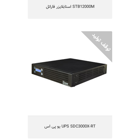
STB12000M استابلایزر فاراتل
UPS SDC3000X-RT یو پی اس
یو پی اس مدل SDC3000X-RT-
Smart On-Line Double Conversion
تکنولوژی IGBT و یا طراحی بدون ترانس
قابلیت کارکردن با ژنراتور
راندمان بالا
یکسال گارانتی و 5 سال تامین قطعات
مناسب شبکه های کامپیوتری متوسط و بزرگ،
سیستم های حساس مخابراتی و آزمایشگاهی
UPS SDC3000X-RT یو پی اس