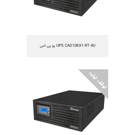
مناسب انواع شبکه ها و سرورهای کامپیوتری،
سیستم های حساس مخابراتی، آزمایشگاهی و...
UPS CAD10KX1-RT-4U یو پی اس
UPS CAD10KX3-RT-4U یو پی اس
یو پی اس مدل CAD10KX3-RT-4U
On-Line Double Conversion
DSP Full Digital
تکنولوژی IGBT و یا طراحی بدون ترانس
ورودی 3 فاز و قابلیت کارکردن با ژنراتور
یکسال گارانتی و 5 سال تامین قطعات
مناسب انواع شبکه ها و سرورهای کامپیوتری،
سیستم های حساس مخابراتی، آزمایشگاهی و...