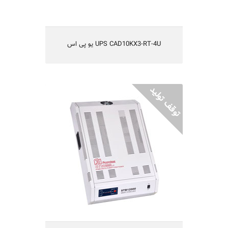
UPS CAD10KX3-RT-4U یو پی اس
STB12000M استابلایزر فاراتل
مناسب برای تجهیزات برقی منازل
هوشمند میکروپروسسوری
دارای رنج تثبیت فوق العاده بالا
دارای هشداردهنده صوتی
حفاظت در مقابل افزایش دمای داخلی
مجهز به نشان‌دهنده میزان بار مصرفی
یکسال گارانتی و 5 سال تامین قطعات