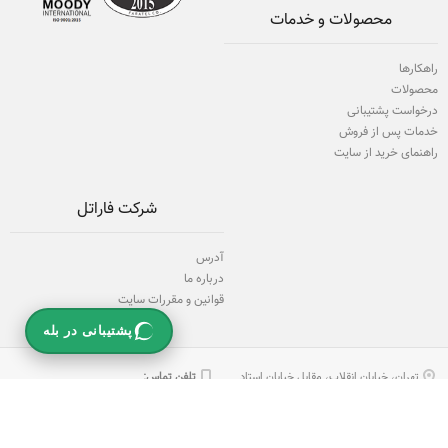
محصولات و خدمات
راهکارها
محصولات
درخواست پشتیبانی
خدمات پس از فروش
راهنمای خرید از سایت
شرکت فاراتل
آدرس
درباره ما
قوانین و مقررات سایت
پشتیبانی در بله
تهران، خیابان انقلاب، مقابل خیابان استاد
تلفن تماس:
نجات الهی، كوی كندوان، شماره 12 (21
61922 (21) 98+
قدیم)، ساختمان فاراتل،
كد پستی 1131834914