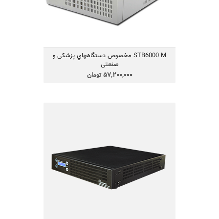
فاراتل
STB6000M
منحصر به فرد استابلایزر
می‌باشد.
STB6000 M مخصوص دستگاههاي پزشكی و
صنعتی
57,200,000 تومان
SDC3000X-RT-PLUS48v یو پی اس
یو پی اس مدل SDC3000X-RT-PLUS48v
Smart On-Line Double Conversion
تکنولوژی IGBT و یا طراحی بدون ترانس
قابلیت کارکردن با ژنراتور
راندمان بالا
یکسال گارانتی و 10 سال تامین قطعات
مناسب شبکه های کامپیوتری متوسط و بزرگ،
سیستم های حساس مخابراتی و آزمایشگاهی