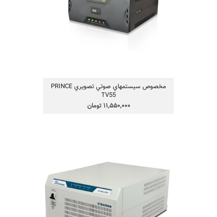
استابیلایزر تلویزیون LED/LCD تا سایز55 اینچ
مجهز به فیلتر برای کاهش نویز و اسپایک برق
قابلیت تقویت و تثبیت ولتاژ برق شهر
حفاظت در برابر نوسان شدید برق و صاعقه
مجهز به 2 خروجی شارژر USB باجریان 1A
مجهز به 3 پریز خروجی
مخصوص سيستمهاي صوتي تصويري PRINCE
TV55
11,550,000 تومان
STB6000 M مخصوص دستگاههاي پزشكی
و صنعتی
57,200,000 تومان
فاراتل به
STB6000M
دستگاه استابیلایزر مدل
گونه‌ای طراحی شده است که حتی در تغییرات
سریع برق شهر، ولتاژ خروجی را روی 220 ولت
تنظیم و تثبیت می‌کند. خواص زیر از ویژگی‌های