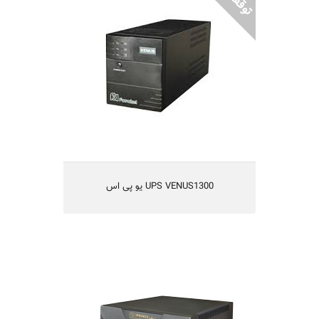
یو پی اس مدل VENUS1300
تکنولوژی line-Interactive هوشمند
مناسب کامپیوترهای شخصی و تجهیزات جانبی
مناسب تجهیزات کوچک اکتیو شبکه
حجم و وزن پایین بهمراه 2 باتری‌ سیلد داخلی
یکسال گارانتی و 5 سال تامین قطعات
مناسب سیستم های صوتی و تصویری منازل،
سیستم اطفاء حریق، نظارت تصویری کوچک و....
UPS VENUS1300 یو پی اس
مخصوص سيستمهاي صوتي تصويري
PRINCE TV55
11,550,000 تومان