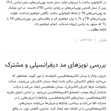
در تکنولوژی ساخت را می‌توان تولید نسل جدید یوپی‌اس‌های بدون ترانس (TL)
پس از نسل قدیمی یوپی‌اس‌های بر پایه‌ی ترانس (TB) دانست. در این نوشتار
به یوپی‌اس‌های TB از لحاظ تکنولوژی ساخت نگاهی خواهیم انداخت. تفاوت
یوپی‌اس‌های TB و TL را بیان خواهیم کرد و مقایسه‌ای بین یو‌پی‌اس‌های TB با
TL که مجهز به ترانس ایزوله شده‌اند، انجام خواهیم داد.
ادامه مطلب ...
فاراتل
|
10:33:27
|
بررسی نویزهای مد دیفرانسیلی و مشترک
جریان، ولتاژ یا میدان الکترومغناطیسی ناخواسته را نویز گویند. همانطور که
می‌دانید بارهای الکتریکی ساکن باعث ایجاد میدان الکتریکی می‌شوند، حرکت
یکنواخت بارها (جریان الکتریکی)، میدان مغناطیسی ایجاد می‌کند و حرکت
شتابدار آن‌ها موجب تشعشع الکترومغناطیسی می‌شود. بر اساس اصول نظریه
الکترومغناطیس، میدان‌های الکترومغناطیسی، ولتاژها یا جریان‌هایی را در
مدارات القا می‌کنند و برعکس، ولتاژها و جریان‌ها می‌توانند میدان‌های
الکترومغناطیسی را در اطراف خود ایجاد کنند. بنابراین کاهش نویز، در واقع