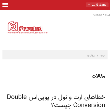
Lang
: فارسی
ورود / عضویت
خانه
محصولات
راهكارها
خدمات
خانه
/
مقالات
تماس با ما
درباره ما
مقالات
فروشگاه
خطاهای ارت و نول در یوپی‌اس Double
Conversion چیست؟