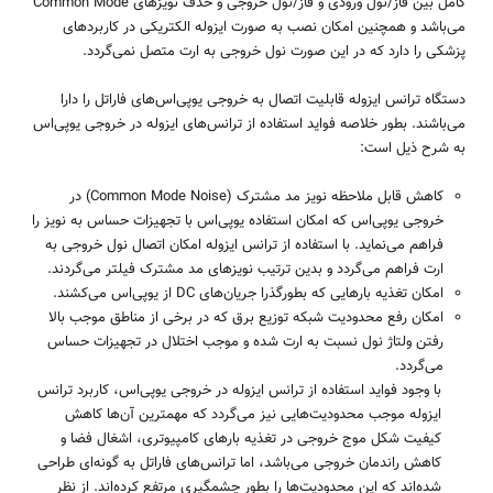
کامل بین فاز/نول ورودی و فاز/نول خروجی و حذف نویزهای
Common Mode
می‌باشد و همچنین امکان نصب به‌ صورت ایزوله الکتریکی در کاربردهای
پزشکی را دارد که در این صورت نول خروجی به ارت متصل نمی‌گردد.
دستگاه‌ ترانس ایزوله قابلیت اتصال به خروجی یوپی‌اس‌های فاراتل را دارا
می‌باشند. بطور خلاصه فواید استفاده از ترانس‌های ایزوله در خروجی یوپی‌اس
به شرح ذیل است:
کاهش قابل ملاحظه نویز مد مشترک (
Common Mode Noise
) در
خروجی یوپی‌اس که امکان استفاده یوپی‌اس با تجهیزات حساس به نویز را
فراهم می‌نماید. با استفاده از ترانس ایزوله امکان اتصال نول خروجی به
ارت فراهم می‌گردد و بدین ترتیب نویزهای مد مشترک فیلتر می‌گردند.
امکان تغذیه بارهایی که بطورگذرا جریان‌های
DC
از یوپی‌اس می‌کشند.
امکان رفع محدودیت شبکه توزیع برق که در برخی از مناطق موجب بالا
رفتن ولتاژ نول نسبت به ارت شده و موجب اختلال در تجهیزات حساس
می‌گردد.
با وجود فواید استفاده از ترانس ایزوله در خروجی یوپی‌اس، کاربرد ترانس
ایزوله موجب محدودیت‌هایی نیز می‌گردد که مهمترین آن‌ها کاهش
کیفیت شکل موج خروجی در تغذیه بارهای کامپیوتری، اشغال فضا و
کاهش راندمان خروجی می‌باشد، اما ترانس‌های فاراتل به گونه‌ای طراحی
شده‌اند که این محدودیت‌ها را بطور چشمگیری مرتفع کرده‌اند. از نظر