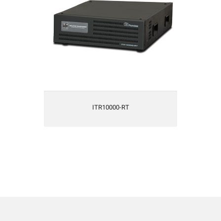
امکان رفع محدودیت شبکه توزیع برق
یکسال گارانتی و 5 سال تامین قطعات
ITR10000-RT