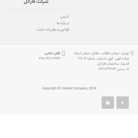
شرکت فاراتل
آدرس
درباره ما
قوانین و مقررات سایت
تهران، خیابان انقلاب، مقابل خیابان استاد
تلفن تماس:
نجات الهی، كوی كندوان، شماره 12 (21
61922 (21) 98+
قدیم)، ساختمان فاراتل،
كد پستی 1131834914
Copyright © Faratel Company, 2024