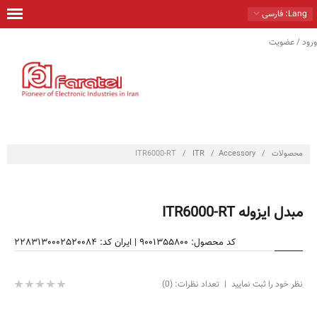
Lang
: فارسی
ورود / عضویت
خانه
محصولات
راهكارها
خدمات
محصولات
/
Accessory
/
ITR
/
ITR6000-RT
تماس با ما
درباره ما
مبدل ایزوله ITR6000-RT
فروشگاه
کد محصول: 9001355800
|
ایران کد: 2283130002520084
نظر خود را ثبت نمایید
|
تعداد نظرات: (0)