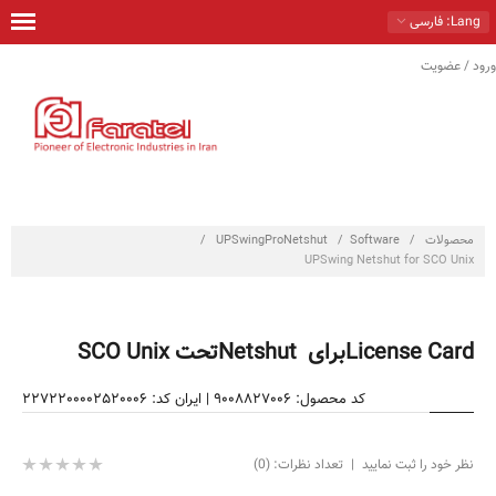
Lang
: فارسی
ورود / عضویت
خانه
محصولات
راهكارها
خدمات
محصولات
/
Software
/
UPSwingProNetshut
/
تماس با ما
UPSwing Netshut for SCO Unix
درباره ما
License Cardبرای Netshutتحت SCO Unix
فروشگاه
کد محصول: 9008827006
|
ایران کد: 2272200002520006
نظر خود را ثبت نمایید
|
تعداد نظرات: (0)