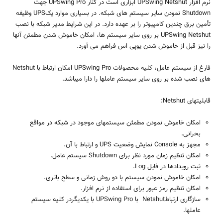
نرم ‏افزار UPSwing Netshut ابزاری است در کنار UPSwing Pro جهت
Shutdown نمودن سایر سیستم های شبکه. در بسیاری موارد یکUPS وظیفه
تأمین برق چندین کامپیوتر را بر عهده دارد. در این شرایط مدیر شبکه با نصب
UPSwing Netshut بر روی سایر سیستم ها، امکان خاموش شدن مطمئن آنها
را نیز قبل از خاموش شدن یو‏پی‏ اس فراهم می‏ آورد.
فارغ از سیستم عامل، کلیه محصولات UPSwing Pro امکان ارتباط با Netshut
های نصب شده بر روی سایر سیستم عاملها را دارا می‏باشد.
قابلیتهای Netshut:
امکان خاموش نمودن مطمئن سیستمهای موجود در شبکه در مواقع
بحرانی.
مجهز به Console نمایش وضعیت UPS و ارتباط با آن.
امکان تنظیم زمان مورد نظر برای Shutdown سیستم عامل.
ثبت رویدادها در فایل Log.
امکان خاموش نمودن سیستم با دو روش زمانی و سطح باتری.
امکان تنظیم رمز عبور برای استفاده از نرم‏ افزار.
سازگاری ارتباطNetshut با UPSwing Pro با یکدیگردر کلیه سیستم
عامل‏ها.