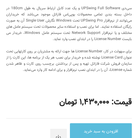
سی‌دی UPSwing Full Software و یک عدد کابل ارتباط سریال به طول 180cm در
داخل بسته بندی تمامی محصولات یوپی‌اس فاراتل موجود می‌باشد که خریداران
می‌توانند از نرم‌افزار UPSwing Pro تحت Windows نگارش Single User آن به صورت
رایگان استفاده نمایند. اما برای نصب و استفاده سایر محصولات تحت سیستم عامل های
مختلف و یا نرم‌افزار Network Support تحت سیستم عامل Windows، خریدار می
بایست License Number را در ابتدای نصب وارد نماید.
برای سهولت در کار، License Number ها جهت ارائه به مشتریان بر روی کارتهایی تحت
عنوان License Card نوشته شده و خریدار برای نصب هر یک از برنامه ها، این کارت را از
سازمان فروش شرکت فاراتل تهیه و پس از برداشتن برچسب روی کارت و ظاهر شدن
شماره License، آن را در ابتدای نصب نرم‌افزار و برای ادامه کار وارد می‌نماید.
قیمت: 1,430,000 تومان