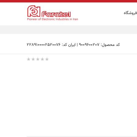
فروشگاه
کد محصول: 9009600207
|
ایران کد: 2289100002520076