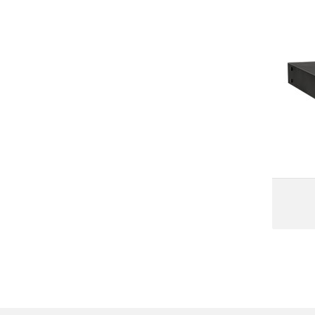
 کابینت باتری
 9 آمپر ساعت
ای 8 عدد باتری 12 ولت 9 آمپرساعت
ر رک
ریکی
نیکی
ناسب
تامین قطعات