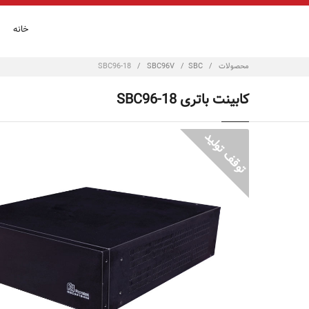
خانه
محصولات
/
SBC
/
SBC96V
/
SBC96-18
کابینت باتری SBC96-18