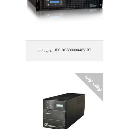
یوپی اس با راندمان بالا
یکسال گارانتی و 10 سال تامین قطعات
مناسب شبکه های کامپیوتری متوسط و بزرگ،
سیستم های مخابراتی، آزمایشگاهی و اندازه گیری
UPS DSS3000X48V-RT یو پی اس
UPS VENUS1300 یو پی اس
یو پی اس مدل VENUS1300
تکنولوژی line-Interactive هوشمند
مناسب کامپیوترهای شخصی و تجهیزات جانبی
مناسب تجهیزات کوچک اکتیو شبکه
حجم و وزن پایین بهمراه 2 باتری‌ سیلد داخلی
یکسال گارانتی و 5 سال تامین قطعات
مناسب سیستم های صوتی و تصویری منازل،
سیستم اطفاء حریق، نظارت تصویری کوچک و....