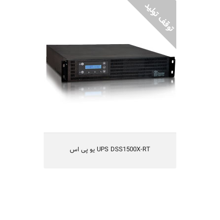
UPS DSS1500X-RT یو پی اس
یو پی اس مدل DSS1500X-RT
تکنولوژی Digital line-Interactive
تکنولوژی IGBT و یا طراحی بدون ترانس
قابلیت کارکردن با ژنراتور
راندمان بالا
یکسال گارانتی و 5 سال تامین قطعات
مناسب شبکه های کامپیوتری کوچک ومتوسط،
سیستم های مخابراتی، آزمایشگاهی و اندازه گیری
UPS DSS1500X-RT یو پی اس
UPS DSS2000X-RT یو پی اس
یو پی اس مدل DSS2000X-RT