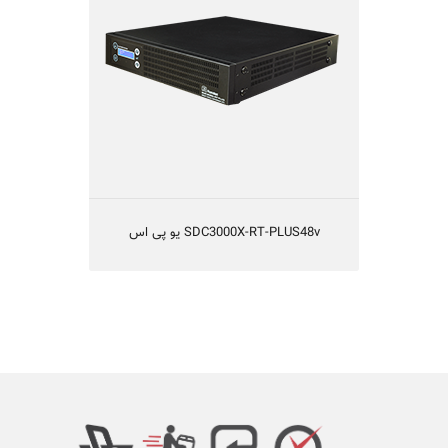
تکنولوژی IGBT و یا طراحی بدون ترانس
قابلیت کارکردن با ژنراتور
راندمان بالا
یکسال گارانتی و 10 سال تامین قطعات
مناسب شبکه های کامپیوتری متوسط و بزرگ،
سیستم های حساس مخابراتی و آزمایشگاهی
SDC3000X-RT-PLUS48v یو پی اس