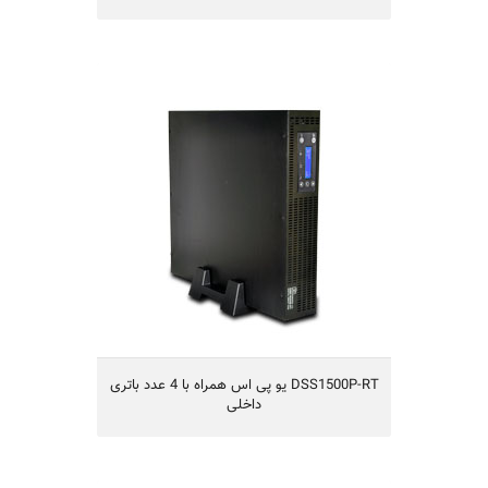
DSS1500P-RT یو پی اس همراه با 4 عدد
باتری داخلی
یو پی اس مدل DSS1500P-RT
تکنولوژی Digital line-Interactive
دارای 4 عدد باتری 12 ولت 9 آمپر
طراحی بدون ترانس با تکنولوژی IGBT
قابلیت کارکردن با ژنراتور
راندمان بالا
یکسال گارانتی و 10سال تامین قطعات
DSS1500P-RT یو پی اس همراه با 4 عدد باتری
داخلی