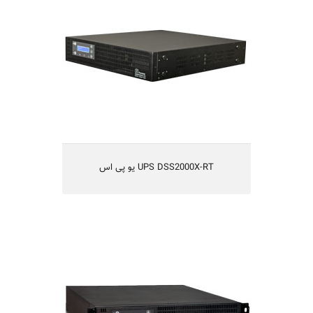
تکنولوژی Digital line-Interactive
تکنولوژی IGBT و یا طراحی بدون ترانس
قابلیت کارکردن با ژنراتور
راندمان بالا
یکسال گارانتی و10 سال تامین قطعات
مناسب شبکه های کامپیوتری کوچک ومتوسط،
سیستم های مخابراتی، آزمایشگاهی و اندازه گیری
UPS DSS2000X-RT یو پی اس
UPS DSS3000X48V-RT یو پی اس
یو پی اس مدل DSS3000X-RT-3KVA
تکنولوژی Digital line-Interactive
تکنولوژی IGBT و یا طراحی بدون ترانس
قابلیت کارکردن با ژنراتور