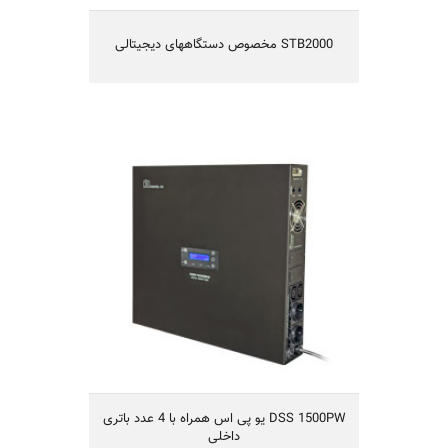
STB2000 مخصوص دستگاههای دیجیتالی
DSS 1500PW یو پی اس همراه با 4 عدد
باتری داخلی
یو پی اس مدل DSS1500PW
تکنولوژی Digital line-Interactive
قابلیت نصب بروی دیوار
دارای 4 عدد باتری 12 ولت 9 آمپر
طراحی بدون ترانس با تکنولوژی IGBT
قابلیت کارکردن با ژنراتور
راندمان بالا
یکسال گارانتی و 10 سال تامین قطعات
DSS 1500PW یو پی اس همراه با 4 عدد باتری
داخلی