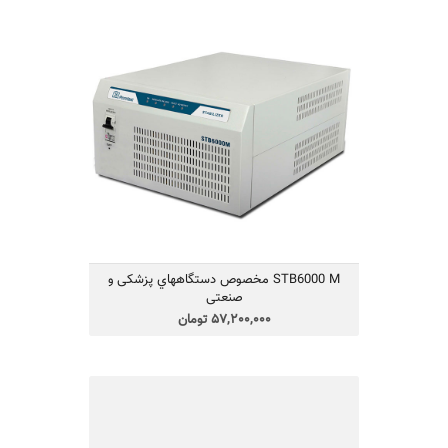
STB6000 M مخصوص دستگاههاي پزشكی
و صنعتی
57,200,000 تومان
فاراتل به
STB6000M
دستگاه استابیلایزر مدل
گونه‌ای طراحی شده است که حتی در تغییرات
سریع برق شهر، ولتاژ خروجی را روی 220 ولت
تنظیم و تثبیت می‌کند. خواص زیر از ویژگی‌های
فاراتل
STB6000M
منحصر به فرد استابلایزر
می‌باشد.
STB6000 M مخصوص دستگاههاي پزشكی و
صنعتی
57,200,000 تومان
SDC3000X-RT-PLUS48v یو پی اس
یو پی اس مدل SDC3000X-RT-PLUS48v
Smart On-Line Double Conversion