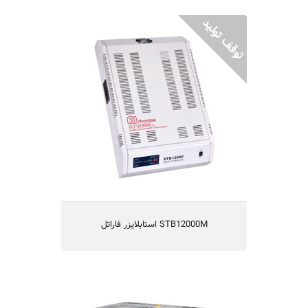
STB12000M استابلایزر فاراتل
مناسب برای تجهیزات برقی منازل
هوشمند میکروپروسسوری
دارای رنج تثبیت فوق العاده بالا
دارای هشداردهنده صوتی
حفاظت در مقابل افزایش دمای داخلی
مجهز به نشان‌دهنده میزان بار مصرفی
یکسال گارانتی و 5 سال تامین قطعات
STB12000M استابلایزر فاراتل
AVR32F ترانس 8