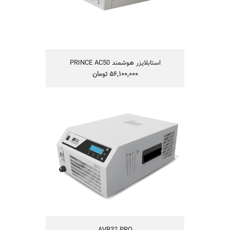
توانایی تشخیص عدم اتصال سیم ارت
حفاظت در برابر نوسان شدید برق و صاعقه
استابلایزر هوشمند PRINCE AC50
56,100,000 تومان
AVR32 PRO
70,400,000 تومان
مجهز به میکروکنترلر
توانایی تشخیص عدم اتصال سیم حفاظتی
(ارت)
مجهز به سیستم Bypass اتوماتیک
قابلیت استقرار روی میز و یا نصب روی دیوار
مجهز به سیستم هشدار در هنگاه افزایش
دمای داخلی
AVR32 PRO