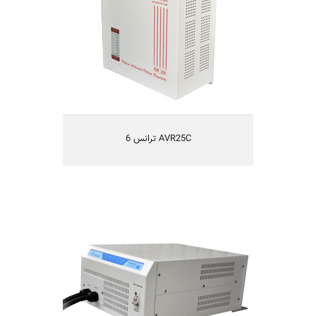
دارای فیلتر درمقابل نویزها و اختلالات برق
مجهز به هشداردهنده صوتی
مجهز به مدار تاخیر جهت حفاظت دستگاه‌ها
یکسال گارانتی و 5 سال تامین قطعات
AVR25C ترانس 6
استابلایزر هوشمند PRINCE AC50
56,100,000 تومان
مناسب کلیه تجهیزات برقی منازل و کولرهای
گازی تا 50000BTU
مجهز به میکروکنترلر
مجهز به فیلتر برای کاهش نویز و اسپایک برق
قابلیت تقویت و تثبیت ولتاژ برق شهر